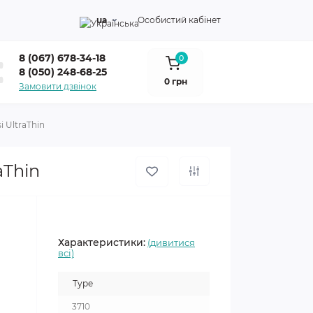
ua
Особистий кабінет
8 (067) 678-34-18
0
8 (050) 248-68-25
0 грн
Замовити дзвінок
i UltraThin
aThin
Характеристики:
(дивитися
всі)
Type
3710