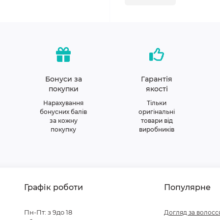
Бонуси за
Гарантія
покупки
якості
Нарахування
Тільки
бонусних балів
оригінальні
за кожну
товари від
покупку
виробників
Графік роботи
Популярне
Пн-Пт: з 9до 18
Догляд за волосс