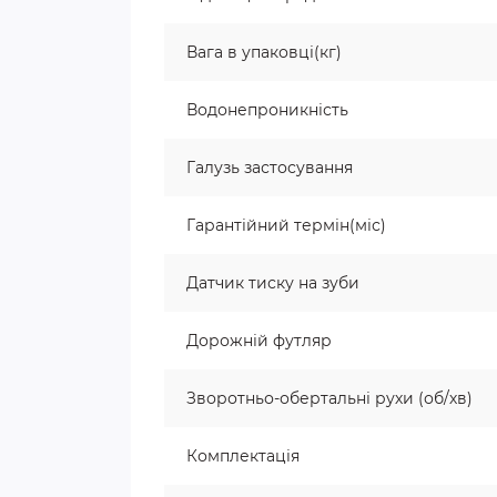
Вага в упаковці(кг)
Водонепроникність
Галузь застосування
Гарантійний термін(міс)
Датчик тиску на зуби
Дорожній футляр
Зворотньо-обертальні рухи (об/хв)
Комплектація