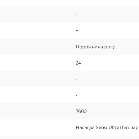
-
+
Порожнина роту
24
-
-
7600
Насадка Sensi UltraThin, за