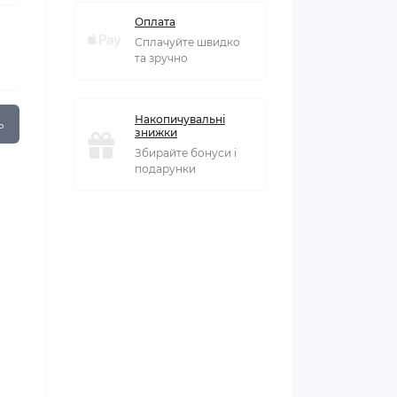
Оплата
Сплачуйте швидко
та зручно
Накопичувальні
ь
знижки
Збирайте бонуси і
подарунки