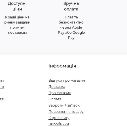
Доступні
Зручна
ціни
оплата
Кращі ціни на
Платіть
ринку завдяки
безконтактно
прямим
через Apple
поставкам
Pay або Google
Pay
Інформація
ям
Відгуки про магазин
ям
Доставка
Про магазин
ʼя
Оплата
Зворотній зв'язок
Повернення товару
Карта сайту
Виробники