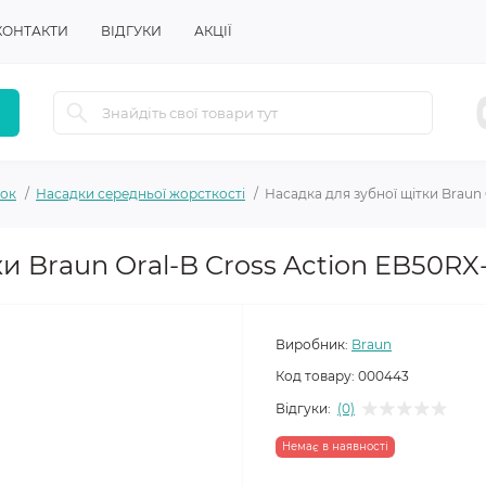
КОНТАКТИ
ВІДГУКИ
АКЦІЇ
ток
Насадки середньої жорсткості
Насадка для зубної щітки Braun 
и Braun Oral-B Cross Action EB50RX
Виробник:
Braun
Код товару:
000443
Відгуки:
(0)
Немає в наявності