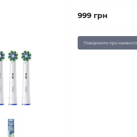
999 грн
Повідомити про наявніст