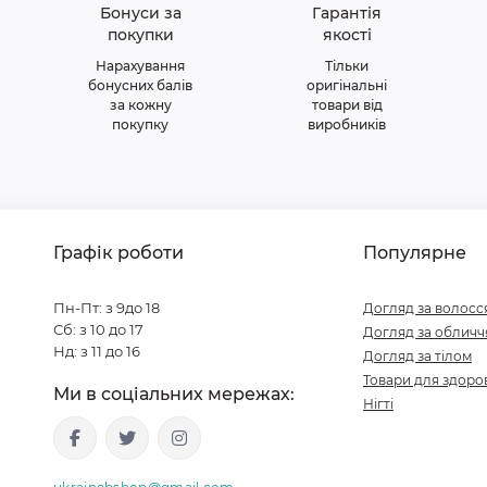
Бонуси за
Гарантія
покупки
якості
Нарахування
Тільки
бонусних балів
оригінальні
за кожну
товари від
покупку
виробників
Графік роботи
Популярне
Пн-Пт: з 9до 18
Догляд за волосс
Сб: з 10 до 17
Догляд за обличч
Нд: з 11 до 16
Догляд за тілом
Товари для здоров
Ми в соціальних мережах:
Нігті