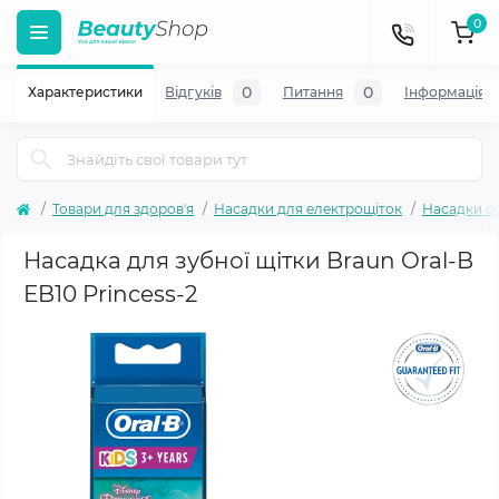
0
0
0
Характеристики
Відгуків
Питання
Iнформація
Товари для здоровʼя
Насадки для електрощіток
Насадки се
Насадка для зубної щітки Braun Oral-B
EB10 Princess-2