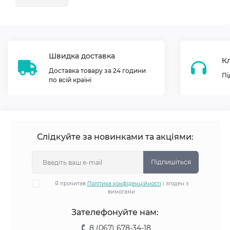
Швидка доставка
Кл
Доставка товару за 24 години
Пі
по всій країні
Слідкуйте за новинками та акціями:
Підпишіться
Я прочитав
Політика конфіденційності
і згоден з
вимогами
Зателефонуйте нам:
8 (067) 678-34-18