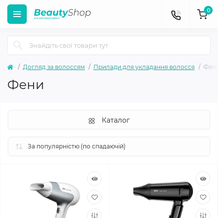
0
Догляд за волоссям
Прилади для укладання волосся
Фен
Фени
Каталог