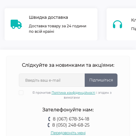
Швидка доставка
Кл
Доставка товару за 24 години
Пі
по всій країні
Слідкуйте за новинками та акціями:
Підпишіться
Я прочитав
Політика конфіденційності
і згоден з
вимогами
Зателефонуйте нам:
8 (067) 678-34-18
8 (050) 248-68-25
Передзвоніть мені