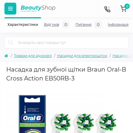
0
0
0
Характеристики
Відгуків
Питання
Iнформація
Товари для здоровʼя
Насадки для електрощіток
Насадки се
Насадка для зубної щітки Braun Oral-B
Cross Action EB50RB-3