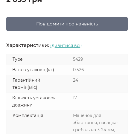
Повідомити про наявність
Характеристики:
(дивитися всі)
Type
5429
Вага в упаковці(кг)
0.526
Гарантійний
24
термін(міс)
Кількість установок
17
довжини
Комплектація
Мішечок для
зберігання, насадка-
гребінь на 3-24 мм,