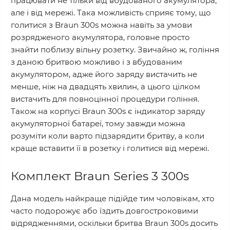
працювати не тільки від вбудованого акумулятора,
але і від мережі. Така можливість сприяє тому, що
голитися з Braun 300s можна навіть за умови
розрядженого акумулятора, головне просто
знайти поблизу вільну розетку. Звичайно ж, гоління
з даною бритвою можливо і з вбудованим
акумулятором, адже його заряду вистачить не
менше, ніж на двадцять хвилин, а цього цілком
вистачить для повноцінної процедури гоління.
Також на корпусі Braun 300s є індикатор заряду
акумуляторної батареї, тому завжди можна
розуміти коли варто підзарядити бритву, а коли
краще вставити її в розетку і голитися від мережі.
Комплект Braun Series 3 300s
Дана модель найкраще підійде тим чоловікам, хто
часто подорожує або їздить довгостроковими
відрядженнями, оскільки бритва Braun 300s досить