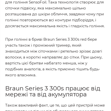
для гоління SensoFoil. Така технологія створює для
сіточки підвіску, яка максимально щільно
розташована до шкіри обличчя, завдяки чому при
голінні повторюються всі контури підборіддя, і
досягається максимальна якість і гладкість гоління.
При голінні в бриві Braun Series 3 300s red бере
участь також і проміжний тример, який
знаходиться між сіточками і ретельно зрізає довгі
волоски, а короткі направляє до сітки. При цьому,
вартість цієї бритви набагато менша, ніж у
подібних аналогів, а якість приємно тішить будь-
якого власника.
Braun Series 3 300s працює від
мережі та від акумулятора
Також важливий факт, це те, що цей пристрій може