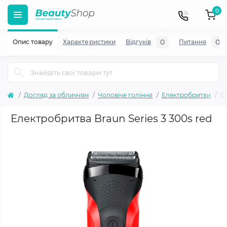
0
0
0
Опис товару
Характеристики
Відгуків
Питання
Догляд за обличчям
Чоловіче гоління
Електробритви
Ел
Електробритва Braun Series 3 300s red