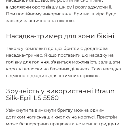
насадка, яка дозволяє робити якісно пілінг,
видаляючи ороговівшу шкіру і розгладжуючи її.
При постійному використанні бритви, шкіра буде
завжди еластичною та ніжною.
Насадка-тример для зони бікіні
Також у комплекті до цієї бритви є додаткова
насадка-тример. Якщо поставити цю насадку на
голівку для гоління, з'явиться можливість залишати
короткі волоски на бажаних ділянках. Така насадка
відмінно підходить для інтимних стрижок.
Зручність у використанні Braun
Silk-Epil LS 5560
Увімкнути та вимкнути бритву можна одним
дотиком натиснувши кнопку на корпусі. Пристрій
може безперервно працювати не менше тридцяти