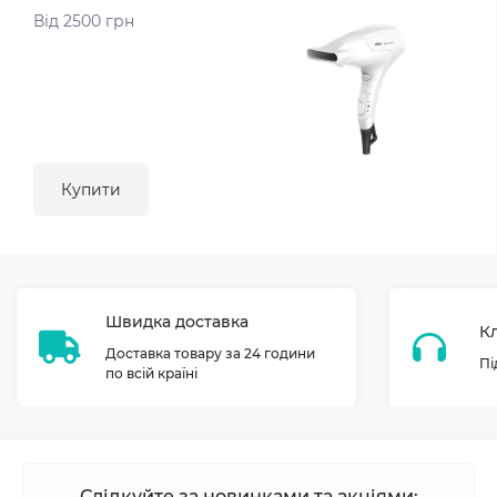
Від 2500 грн
Купити
Швидка доставка
Кл
Доставка товару за 24 години
Пі
по всій країні
Слідкуйте за новинками та акціями: