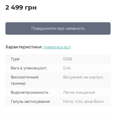
2 499 грн
Повідомити про наявність
Характеристики:
(дивитися всі)
Type
5328
Вага в упаковці(кг)
0,45
Високоточний
Висувний на корпусі
тример
Водонепроникність
Легке очищення
Галузь застосування
Ноги, тіло, зона бікіні