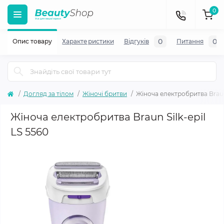
0
0
0
Опис товару
Характеристики
Відгуків
Питання
Догляд за тілом
Жіночі бритви
Жіноча електробритва Braun 
Жіноча електробритва Braun Silk-epil
LS 5560