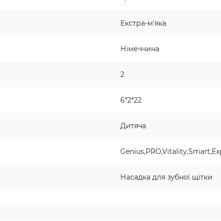
Екстра-м'яка
Німеччина
2
6*2*22
Дитяча
Genius,PRO,Vitality,Smart,Ex
Насадка для зубної щітки