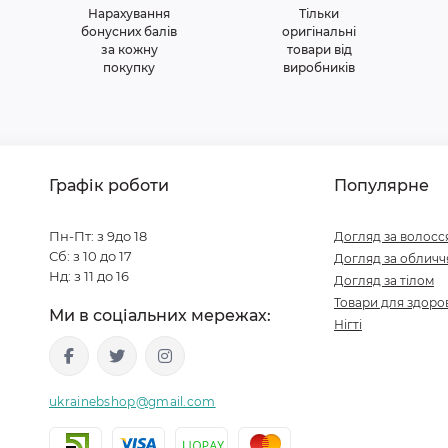
Нарахування
Тільки
бонусних балів
оригінальні
за кожну
товари від
покупку
виробників
Графік роботи
Популярне
Пн-Пт: з 9до 18
Догляд за волосс
Сб: з 10 до 17
Догляд за обличч
Нд: з 11 до 16
Догляд за тілом
Товари для здоров
Ми в соціальних мережах:
Нігті
ukrainebshop@gmail.com