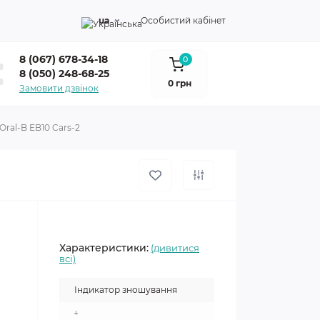
ua
Особистий кабінет
8 (067) 678-34-18
0
8 (050) 248-68-25
0 грн
Замовити дзвінок
Oral-B EB10 Cars-2
Характеристики:
(дивитися
всі)
Індикатор зношування
+