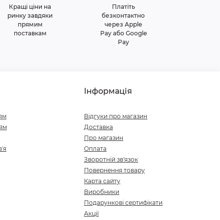
Кращі ціни на
Платіть
ринку завдяки
безконтактно
прямим
через Apple
поставкам
Pay або Google
Pay
Інформація
ям
Відгуки про магазин
ям
Доставка
Про магазин
ʼя
Оплата
Зворотній зв'язок
Повернення товару
Карта сайту
Виробники
Подарункові сертифікати
Акції