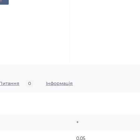
Питання
0
Iнформація
+
0,05