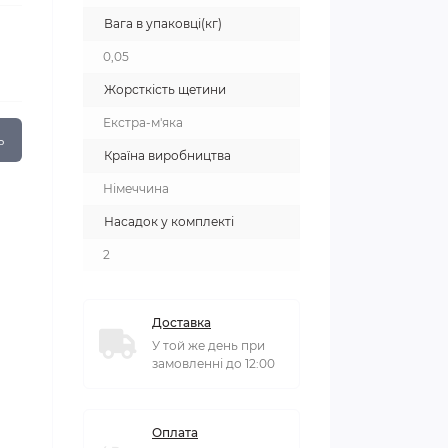
Вага в упаковці(кг)
0,05
Жорсткість щетини
Екстра-м'яка
ь
Країна виробництва
Німеччина
Насадок у комплекті
2
Доставка
У той же день при
замовленні до 12:00
Оплата