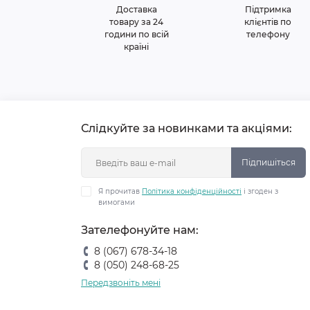
Доставка
Підтримка
товару за 24
клієнтів по
години по всій
телефону
країні
Слідкуйте за новинками та акціями:
Підпишіться
Я прочитав
Політика конфіденційності
і згоден з
вимогами
Зателефонуйте нам:
8 (067) 678-34-18
8 (050) 248-68-25
Передзвоніть мені