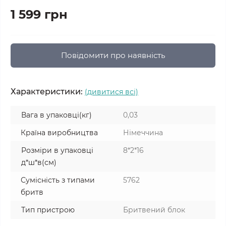
1 599 грн
Повідомити про наявність
Характеристики:
(дивитися всі)
Вага в упаковці(кг)
0,03
Країна виробництва
Німеччина
Розміри в упаковці
8*2*16
д*ш*в(см)
Сумісність з типами
5762
бритв
Тип пристрою
Бритвений блок