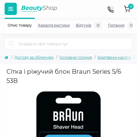
0
0
0
Опис товару
Характеристики
Відгуків
Питання
Догляд за обличчям
Чоловіче гоління
Бритвенні касети
Сітка і ріжучий блок Braun Series 5/6
53B