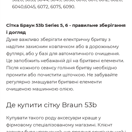
6040,6045, 6072, 6075, 6090.
Сітка Браун 53b Series 5, 6 - правильне зберігання
і догляд
Дуже важливо зберігати електричну бритву з
надітим захисним ковпачком або в дорожньому
футлярі, або у базі для автоматичного очищення.
Це запобіжить небажаній дії на бритвені елементи.
Після кожного сеансу гоління бритву необхідно
промити або почистити щіточкою. Не забувайте
регулярно змащувати бритвені елементи
очищеною машинною олією.
Де купити сітку Braun 53b
Купувати такого роду аксесуари краще у
фірмовому спеціалізованому магазині. Клієнт
завжди буде упевнений, що продукт оригінальний і