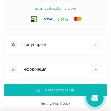
ukrainebshop@gmail.com
Популярне
Догляд за волоссям
Догляд за обличчям
Інформація
Догляд за тілом
Товари для здоровʼя
Відгуки про магазин
Нігті
Доставка
Каталог товарів
Про магазин
Оплата
BeautyShop © 2026
Зворотній зв'язок