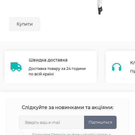
Купити
Швидка доставка
Кл
Доставка товару за 24 години
Пі
по всій країні
Слідкуйте за новинками та акціями:
Підпишіться
Я прочитав
Політика конфіденційності
і згоден з