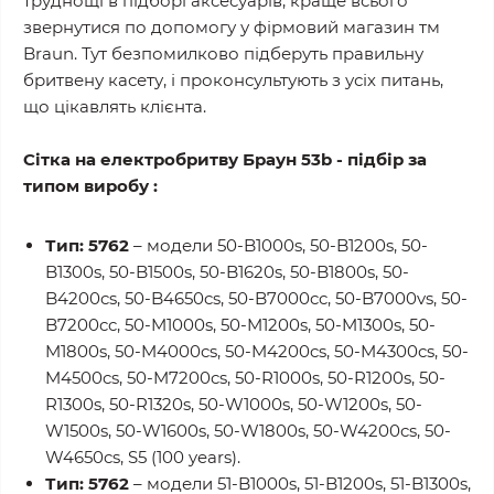
труднощі в підборі аксесуарів, краще всього
звернутися по допомогу у фірмовий магазин тм
Braun. Тут безпомилково підберуть правильну
бритвену касету, і проконсультують з усіх питань,
що цікавлять клієнта.
Сітка на електробритву Браун 53b - підбір за
типом виробу :
Тип: 5762
– модели 50-B1000s, 50-B1200s, 50-
B1300s, 50-B1500s, 50-B1620s, 50-B1800s, 50-
B4200cs, 50-B4650cs, 50-B7000cc, 50-B7000vs, 50-
B7200cc, 50-M1000s, 50-M1200s, 50-M1300s, 50-
M1800s, 50-M4000cs, 50-M4200cs, 50-M4300cs, 50-
M4500cs, 50-M7200cs, 50-R1000s, 50-R1200s, 50-
R1300s, 50-R1320s, 50-W1000s, 50-W1200s, 50-
W1500s, 50-W1600s, 50-W1800s, 50-W4200cs, 50-
W4650cs, S5 (100 years).
Тип: 5762
– модели 51-B1000s, 51-B1200s, 51-B1300s,