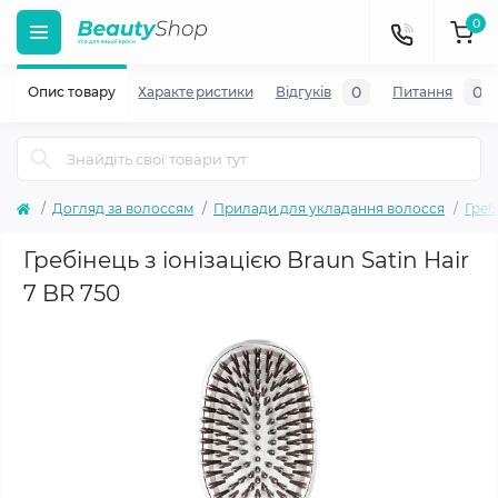
0
0
0
Опис товару
Характеристики
Відгуків
Питання
Догляд за волоссям
Прилади для укладання волосся
Гребі
Гребінець з іонізацією Braun Satin Hair
7 BR 750