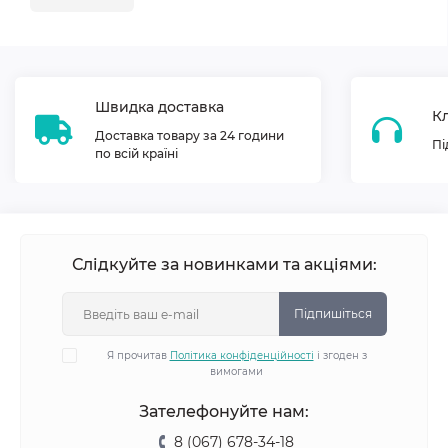
Швидка доставка
Кл
Доставка товару за 24 години
Пі
по всій країні
Слідкуйте за новинками та акціями:
Підпишіться
Я прочитав
Політика конфіденційності
і згоден з
вимогами
Зателефонуйте нам:
8 (067) 678-34-18