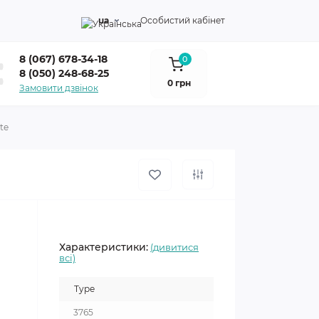
ua
Особистий кабінет
8 (067) 678-34-18
0
8 (050) 248-68-25
0 грн
Замовити дзвінок
te
Характеристики:
(дивитися
всі)
Type
3765