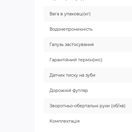
Вага в упаковці(кг)
Водонепроникність
Галузь застосування
Гарантійний термін(міс)
Датчик тиску на зуби
Дорожній футляр
Зворотньо-обертальні рухи (об/хв)
Комплектація