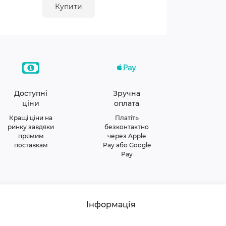
Купити
Доступні
Зручна
ціни
оплата
Кращі ціни на
Платіть
ринку завдяки
безконтактно
прямим
через Apple
поставкам
Pay або Google
Pay
Інформація