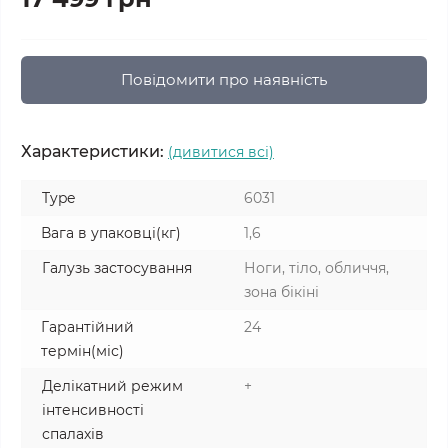
Повідомити про наявність
Характеристики:
(дивитися всі)
Type
6031
Вага в упаковці(кг)
1,6
Галузь застосування
Ноги, тіло, обличчя,
зона бікіні
Гарантійний
24
термін(міс)
Делікатний режим
+
інтенсивності
спалахів