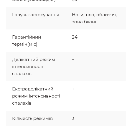
Галузь застосування
Ноги, тіло, обличчя,
зона бікіні
Гарантійний
24
термін(міс)
Делікатний режим
+
інтенсивності
спалахів
Екстраделікатний
+
режим інтенсивності
спалахів
Кількість режимів
3