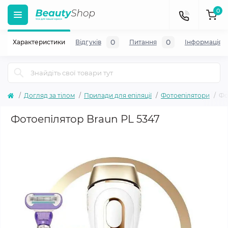
0
0
0
Характеристики
Відгуків
Питання
Iнформація
Догляд за тілом
Прилади для епіляції
Фотоепілятори
Фо
Фотоепілятор Braun PL 5347