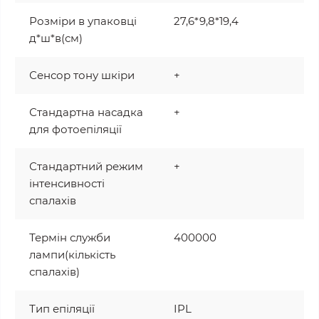
Розміри в упаковці
27,6*9,8*19,4
д*ш*в(см)
Сенсор тону шкіри
+
Стандартна насадка
+
для фотоепіляції
Стандартний режим
+
інтенсивності
спалахів
Термін служби
400000
лампи(кількість
спалахів)
Тип епіляції
IPL