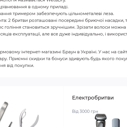
підрівнювання в одному приладі.
ування тримером забезпечують цільнометалеві леза.
нта: 2 бритви розташовані посередині бриючої насадки, 
гоління становиться зручнішим. Зрізати волоси можна як
яців експлуатації, але все дуже індивідуально, і викори
рмовому інтернет-магазині Браун в Україні. У нас на сай
вару. Приємні скидки та бонуси здивують будь якого поку
я від покупки.
Електробритви
Від 3000 грн