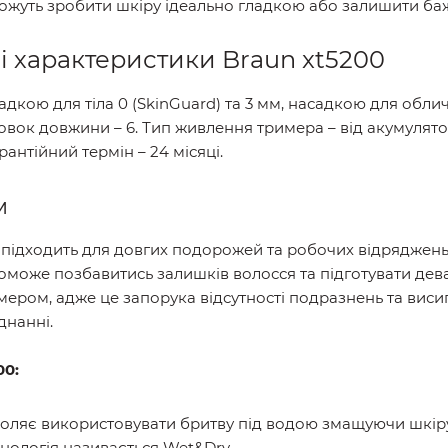
оможуть зробити шкіру ідеально гладкою або залишити ба
і характеристики Braun xt5200
кою для тіла 0 (SkinGuard) та 3 мм, насадкою для обличч
новок довжини – 6. Тип живлення тримера – від акумулято
рантійний термін – 24 місяці.
м
 підходить для довгих подорожей та робочих відряджень
поможе позбавитись залишків волосся та підготувати дев
ром, адже це запорука відсутності подразнень та висип
днанні.
00:
воляє використовувати бритву під водою змащуючи шк
хнологія називається Wet&Dry.