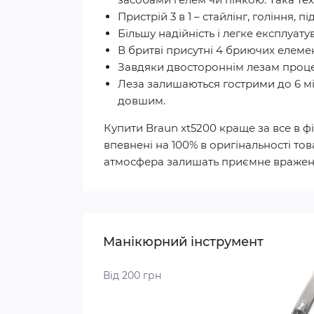
Пристрій 3 в 1 – стайлінг, гоління, 
Більшу надійність і легке експлуат
В бритві присутні 4 бриючих елеме
Завдяки двостороннім лезам процес 
Леза залишаються гострими до 6 міс
довшим.
Купити Braun xt5200 краще за все в фі
впевнені на 100% в оригінальності то
атмосфера залишать приємне враженн
Манікюрний інструмент
Від 200 грн