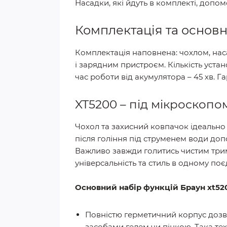
Насадки, які йдуть в комплекті, доп
Комплектація та основн
Комплектація наповнена: чохлом, насад
і зарядним пристроєм. Кількість уста
час роботи від акумулятора – 45 хв. Га
XT5200 – під мікроскопо
Чохол та захисний ковпачок ідеально
після гоління під струменем води до
Важливо завжди голитись чистим триме
універсальність та стиль в одному поє
Основний набір функцій Браун xt52
Повністю герметичний корпус доз
засобами гелем чи пінкою. Така те