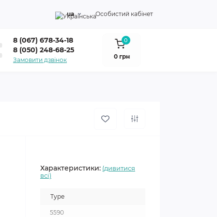
ua
Особистий кабінет
8 (067) 678-34-18
0
8 (050) 248-68-25
0 грн
Замовити дзвінок
Характеристики:
(дивитися
всі)
Type
5590