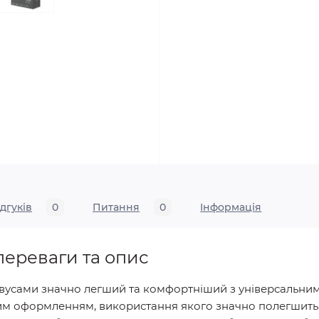
ідгуків
0
Питання
0
Iнформація
 переваги та опис
і вусами значно легший та комфортніший з універсальн
им оформленням, використання якого значно полегшить у