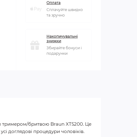
Оплата
Сплачуйте швидко
та зручно
Накопичувальні
знижки
Збирайте бонуси і
подарунки
им тримером/бритвою Braun XT5200. Це
сі доглядові процедури чоловіків.