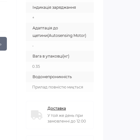
Індикація заряджання
+
Адаптація до
щетини(Autosensing Motor)
ь
-
Вага в упаковці(кг)
0.35
Водонепроникність
Прилад повністю миється
Доставка
У той же день при
замовленні до 12:00