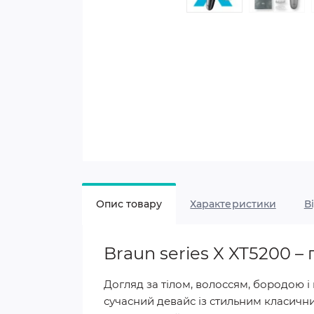
Опис товару
Характеристики
В
Braun series X XT5200 –
Догляд за тілом, волоссям, бородою 
сучасний девайс із стильним класичн