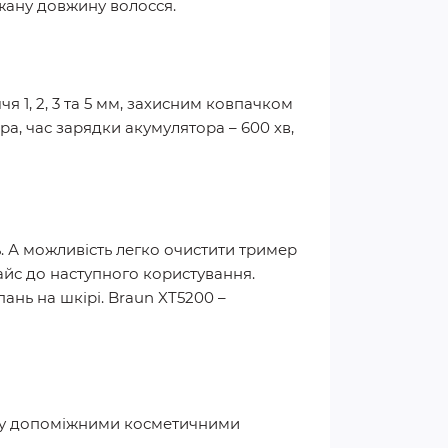
жану довжину волосся.
я 1, 2, 3 та 5 мм, захисним ковпачком
ра, час зарядки акумулятора – 600 хв,
. А можливість легко очистити тример
айс до наступного користування.
ань на шкірі. Braun XT5200 –
іру допоміжними косметичними