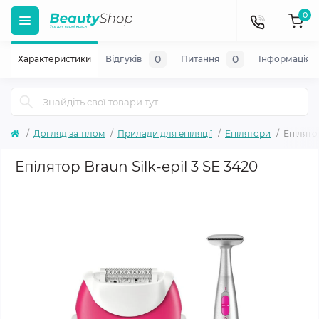
0
0
0
Характеристики
Відгуків
Питання
Iнформація
Догляд за тілом
Прилади для епіляції
Епілятори
Епілятор
Епілятор Braun Silk-epil 3 SE 3420