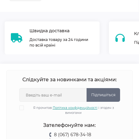
Швидка доставка
Кл
Доставка товару за 24 години
Пі
по всій країні
Слідкуйте за новинками та акціями:
Підпишіться
Я прочитав
Політика конфіденційності
і згоден з
вимогами
Зателефонуйте нам:
8 (067) 678-34-18