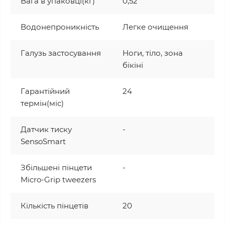
Вага в упаковці(кг)
0,52
Водонепроникність
Легке очищення
Галузь застосування
Ноги, тіло, зона
бікіні
Гарантійний
24
термін(міс)
Датчик тиску
-
SensoSmart
Збільшені пінцети
-
Micro-Grip tweezers
Кількість пінцетів
20