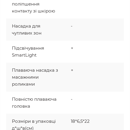
поліпшення
контакту зі шкірою
Насадка для
-
чутливих зон
Підсвічування
+
SmartLight
Плаваюча насадка з
+
масажними
роликами
Повністю плаваюча
-
головка
Розміри в упаковці
18*6,5*22
д*ш*в(см)