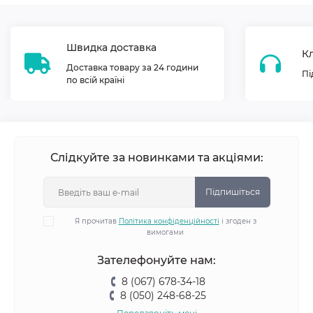
Швидка доставка
Кл
Доставка товару за 24 години
Пі
по всій країні
Слідкуйте за новинками та акціями:
Підпишіться
Я прочитав
Політика конфіденційності
і згоден з
вимогами
Зателефонуйте нам:
8 (067) 678-34-18
8 (050) 248-68-25