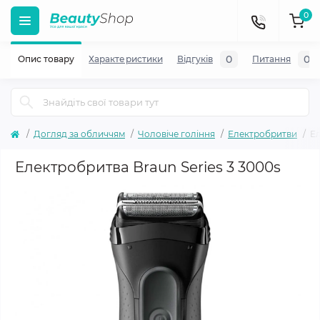
0
0
0
Опис товару
Характеристики
Відгуків
Питання
Догляд за обличчям
Чоловіче гоління
Електробритви
Ел
Електробритва Braun Series 3 3000s