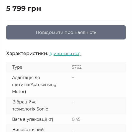
5 799 грн
Повідомити про наявність
Характеристики:
(дивитися всі)
Type
5762
Адаптація до
+
щетини(Autosensing
Motor)
Вібраційна
-
технологія Sonic
Вага в упаковці(кг)
0,45
Високоточний
-