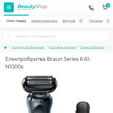
0
0
0
Опис товару
Характеристики
Відгуків
Питання
Догляд за обличчям
Чоловіче гоління
Електробритви
Ел
Електробритва Braun Series 6 61-
N1000s