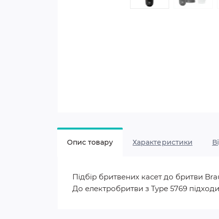
Опис товару
Характеристики
В
Підбір бритвених касет до бритви Braun
До електробритви з Type 5769 підход