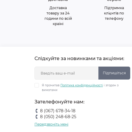
Доставка
Підтримка
товару за 24
клієнтів по
години по всій
телефону
країні
Слідкуйте за новинками та акціями:
Підпишіться
Я прочитав
Політика конфіденційності
і згоден з
вимогами
Зателефонуйте нам:
8 (067) 678-34-18
8 (050) 248-68-25
Передзвоніть мені