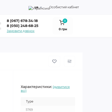
ua
Особистий кабінет
8 (067) 678-34-18
0
8 (050) 248-68-25
0 грн
Замовити дзвінок
Характеристики:
(дивитися
всі)
Type
5769