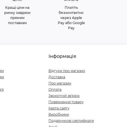
Кращі ціни на
Платіть
ринку завдяки
безконтактно
прямим
через Apple
поставкам
Pay або Google
Pay
Інформація
ям
Відгуки про магазин
ям
Доставка
Про магазин
ʼя
Оплата
Зворотній зв'язок
Повернення товару
Карта сайту
Виробники
Подарункові сертифікати
Акції