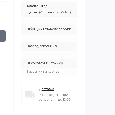
Адаптація до
щетини(Autosensing Motor)
+
Вібраційна технологія Sonic
ь
-
Вага в упаковці(кг)
-
Високоточний тример
Висувний на корпусі
Доставка
У той же день при
замовленні до 12:00