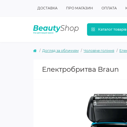
ДОСТАВКА
ПРО МАГАЗИН
ОПЛАТА
Каталог товарів
Догляд за обличчям
Чоловіче гоління
Еле
Електробритва Braun