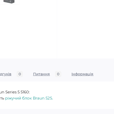
ідгуків
0
Питання
0
Iнформація
 Series 5 5160:
ить
ріжучий блок Braun 52S.