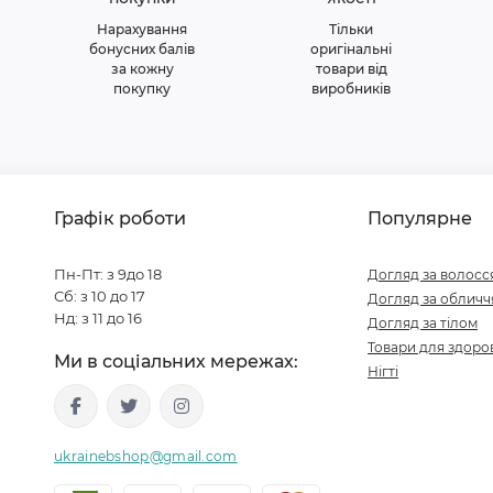
Нарахування
Тільки
бонусних балів
оригінальні
за кожну
товари від
покупку
виробників
Графік роботи
Популярне
Пн-Пт: з 9до 18
Догляд за волосс
Сб: з 10 до 17
Догляд за обличч
Нд: з 11 до 16
Догляд за тілом
Товари для здоров
Ми в соціальних мережах:
Нігті
ukrainebshop@gmail.com