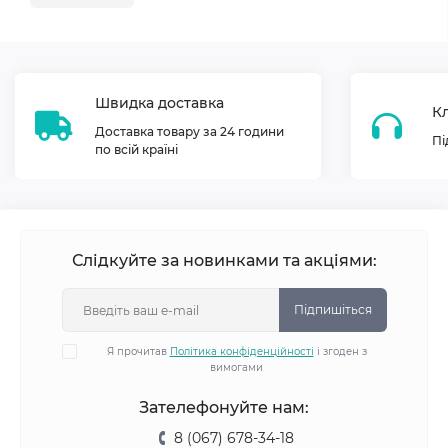
Швидка доставка
Кл
Доставка товару за 24 години
Пі
по всій країні
Слідкуйте за новинками та акціями:
Підпишіться
Я прочитав
Політика конфіденційності
і згоден з
вимогами
Зателефонуйте нам:
8 (067) 678-34-18