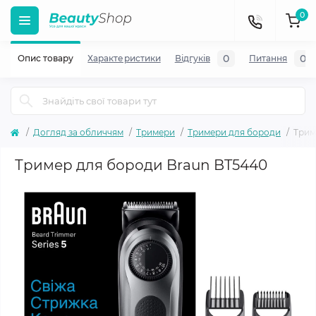
0
0
0
Опис товару
Характеристики
Відгуків
Питання
Догляд за обличчям
Тримери
Тримери для бороди
Трим
Тример для бороди Braun BT5440