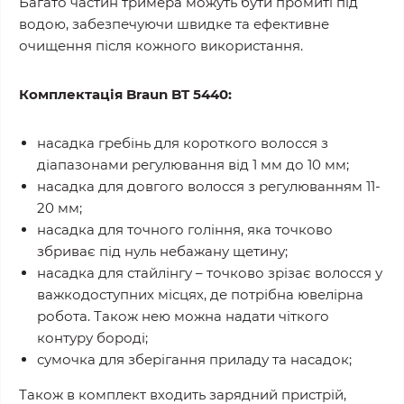
Багато частин тримера можуть бути промиті під
водою, забезпечуючи швидке та ефективне
очищення після кожного використання.
Комплектація Braun BT 5440:
насадка гребінь для короткого волосся з
діапазонами регулювання від 1 мм до 10 мм;
насадка для довгого волосся з регулюванням 11-
20 мм;
насадка для точного гоління, яка точково
збриває під нуль небажану щетину;
насадка для стайлінгу – точково зрізає волосся у
важкодоступних місцях, де потрібна ювелірна
робота. Також нею можна надати чіткого
контуру бороді;
сумочка для зберігання приладу та насадок;
Також в комплект входить зарядний пристрій,