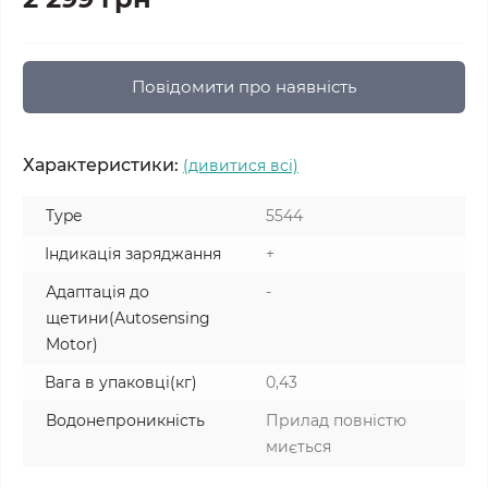
Повідомити про наявність
Характеристики:
(дивитися всі)
Type
5544
Індикація заряджання
+
Адаптація до
-
щетини(Autosensing
Motor)
Вага в упаковці(кг)
0,43
Водонепроникність
Прилад повністю
миється