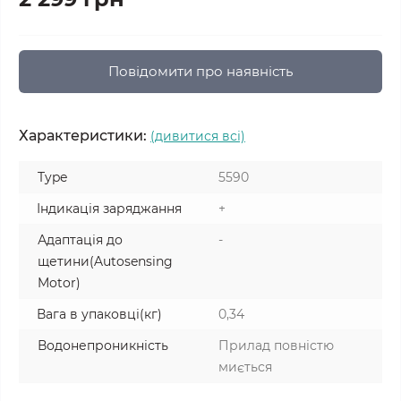
Повідомити про наявність
Характеристики:
(дивитися всі)
Type
5590
Індикація заряджання
+
Адаптація до
-
щетини(Autosensing
Motor)
Вага в упаковці(кг)
0,34
Водонепроникність
Прилад повністю
миється