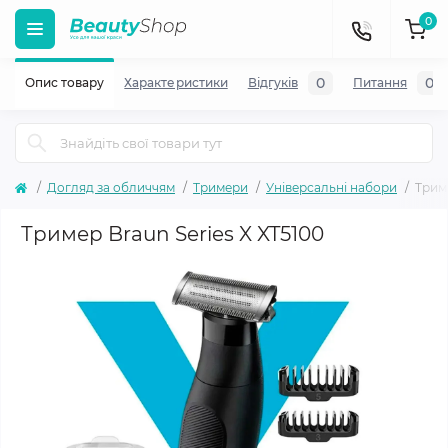
0
0
0
Опис товару
Характеристики
Відгуків
Питання
Догляд за обличчям
Тримери
Універсальні набори
Триме
Тример Braun Series X XT5100