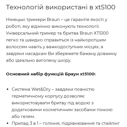
Технологій використані в xt5100
Німецькі тримери Braun – це гарантія якості у
роботі, яку відмінно виконують технології.
Універсальний тример та бритва Braun ХТ5100
легко та швидко справиться із найкоротшим
волоссям навіть у важкодоступних місцях, а
завдяки насадкам Ви збережете бажану довжину
або ідеально виголену шкіру.
Основний набір функцій Браун xt5100:
Система Wet&Dry – завдяки повністю
герметичному корпусу дозволяє
використовувати бритву під водою з
додатковими косметичним засобами пінкою
або гелем.
Прилад 3 в 1 – гоління, підрівнювання та стайлінг