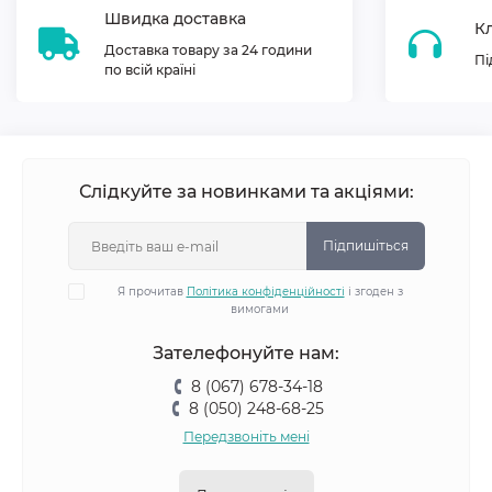
Швидка доставка
Кл
Доставка товару за 24 години
Пі
по всій країні
Слідкуйте за новинками та акціями:
Підпишіться
Я прочитав
Політика конфіденційності
і згоден з
вимогами
Зателефонуйте нам:
8 (067) 678-34-18
8 (050) 248-68-25
Передзвоніть мені