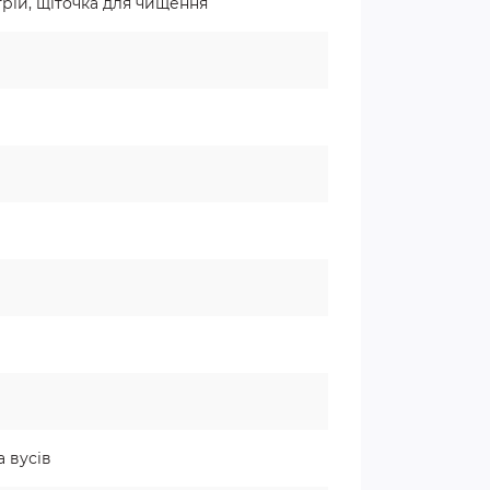
трій, щіточка для чищення
а вусів