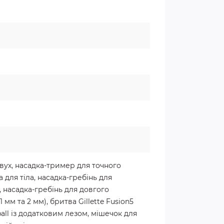
вух, насадка-тример для точного
 для тіла, насадка-гребінь для
, насадка-гребінь для довгого
1 мм та 2 мм), бритва Gillette Fusion5
ball із додатковим лезом, мішечок для