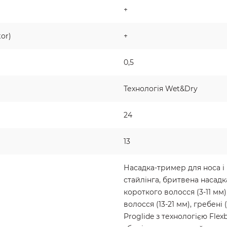
+
or)
+
0,5
Технологія Wet&Dry
24
13
Насадка-тример для носа і 
стайлінга, бритвена насадка
короткого волосся (3-11 мм)
волосся (13-21 мм), гребені (
Proglide з технологією Flex