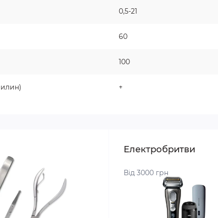
0,5-21
60
100
вилин)
+
Електробритви
Від 3000 грн