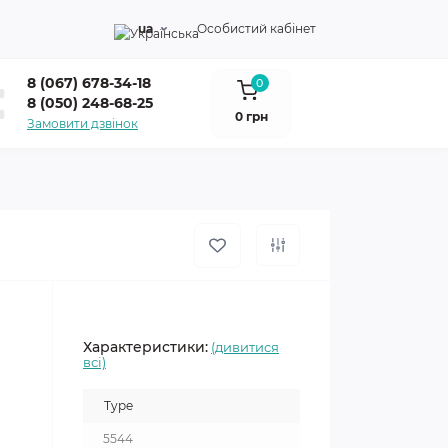
ua
Особистий кабінет
8 (067) 678-34-18
0
8 (050) 248-68-25
0 грн
Замовити дзвінок
Характеристики:
(дивитися
всі)
Type
5544