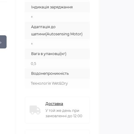
Індикація заряджання
+
Адаптація до
щетини(Autosensing Motor)
ь
+
Вага в упаковці(кг)
0,5
Водонепроникність
Технологія Wet&Dry
Доставка
У той же день при
замовленні до 12:00