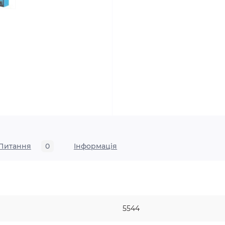
Питання
0
Iнформація
5544