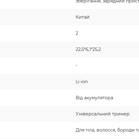
зберігання, зарядний прис
Китай
2
22,5*6,1*25,2
-
Li-ion
Від акумулятора
Універсальний тример
Для тіла, волосся, бороди т