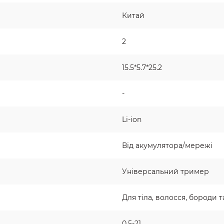
Китай
2
15.5*5.7*25.2
-
Li-ion
Від акумулятора/мережі
Універсальний тример
Для тіла, волосся, бороди т
0,5-21