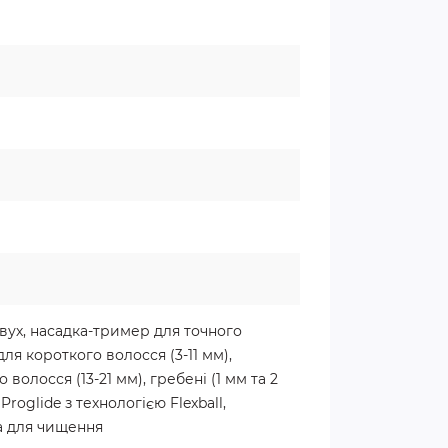
вух, насадка-тример для точного
для короткого волосся (3-11 мм),
 волосся (13-21 мм), гребені (1 мм та 2
 Proglide з технологією Flexball,
а для чищення