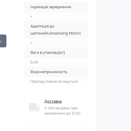
Індикація заряджання
+
Адаптація до
щетини(Autosensing Motor)
ь
+
Вага в упаковці(кг)
0,49
Водонепроникність
Прилад повністю миється
Доставка
У той же день при
замовленні до 12:00