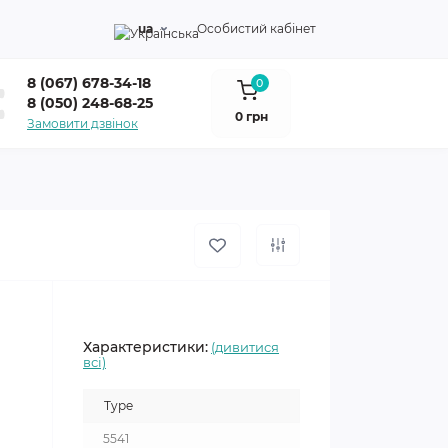
ua
Особистий кабінет
8 (067) 678-34-18
0
8 (050) 248-68-25
0 грн
Замовити дзвінок
Характеристики:
(дивитися
всі)
Type
5541