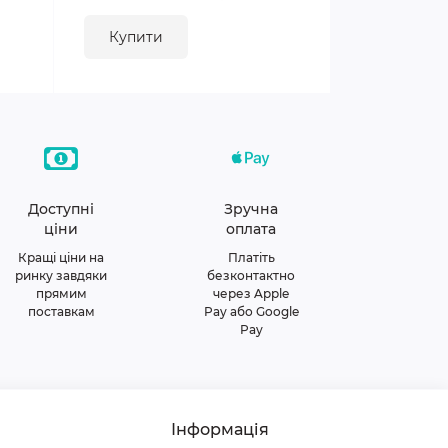
Купити
Доступні
Зручна
ціни
оплата
Кращі ціни на
Платіть
ринку завдяки
безконтактно
прямим
через Apple
поставкам
Pay або Google
Pay
Інформація