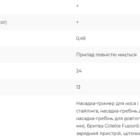
+
or)
+
0,49
Прилад повністю миється
24
13
Насадка-тример для носа і 
стайлінга, насадка-гребінь 
насадка-гребінь для довгого
мм), бритва Gillette Fusion5
зарядний пристрій, щіточк