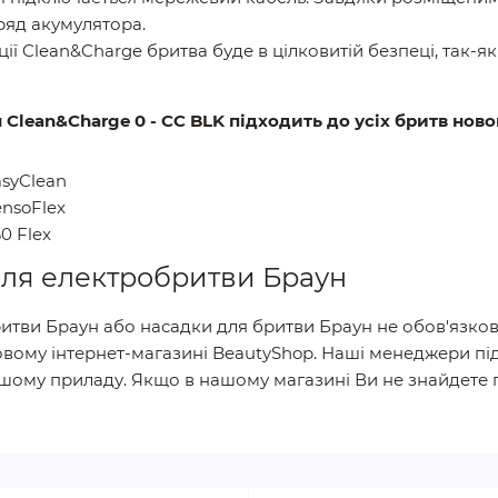
аряд акумулятора.
ції Clean&Charge бритва буде в цілковитій безпеці, так-я
Clean&Charge 0 - CC BLK підходить до усіх бритв ново
asyClean
ensoFlex
0 Flex
для електробритви Браун
тви Браун або насадки для бритви Браун не обов'язково
вому інтернет-магазині BeautyShop. Наші менеджери під
ашому приладу. Якщо в нашому магазині Ви не знайдете 