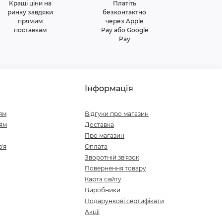
Кращі ціни на
Платіть
ринку завдяки
безконтактно
прямим
через Apple
поставкам
Pay або Google
Pay
Інформація
ям
Відгуки про магазин
ям
Доставка
Про магазин
ʼя
Оплата
Зворотній зв'язок
Повернення товару
Карта сайту
Виробники
Подарункові сертифікати
Акції