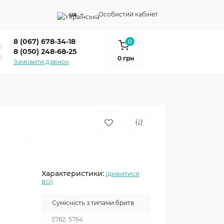
ua
Особистий кабінет
8 (067) 678-34-18
0
8 (050) 248-68-25
0 грн
Замовити дзвінок
Характеристики:
(дивитися
всі)
Сумісність з типами бритв
5762, 5764