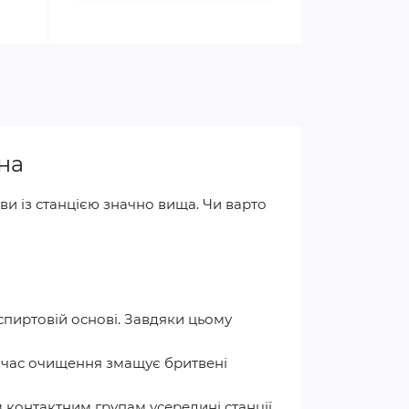
на
ви із станцією значно вища. Чи варто
спиртовій основі. Завдяки цьому
д час очищення змащує бритвені
 контактним групам усередині станції