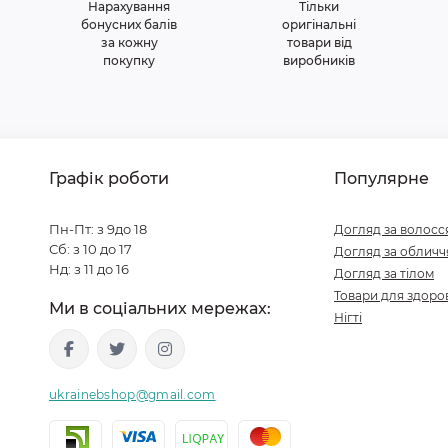
Нарахування
Тільки
бонусних балів
оригінальні
за кожну
товари від
покупку
виробників
Графік роботи
Популярне
Пн-Пт: з 9до 18
Догляд за волосс
Сб: з 10 до 17
Догляд за обличч
Нд: з 11 до 16
Догляд за тілом
Товари для здоров
Ми в соціальних мережах:
Нігті
ukrainebshop@gmail.com