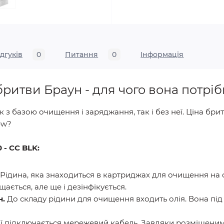
ідгуків
0
Питання
0
Iнформація
ритви Браун - для чого вона потріб
з базою очищення і заряджання, так і без неї. Ціна брит
ew?
 - CC BLK:
Рідина, яка знаходиться в картриджах для очищення на 
ається, але ще і дезінфікується.
н.
До складу рідини для очищення входить олія. Вона пі
ії підключається мережевий кабель. Завдяки розміщеним