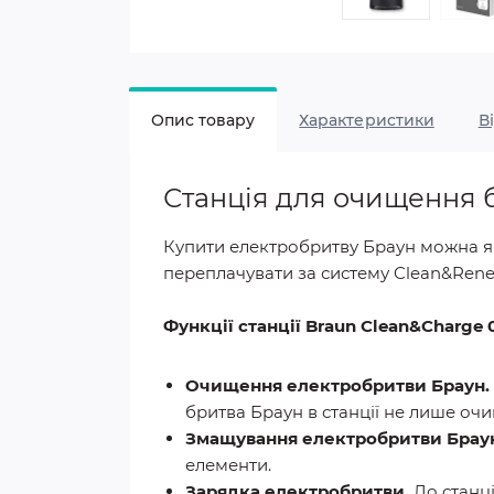
Опис товару
Характеристики
В
Станція для очищення б
Купити електробритву Браун можна як 
переплачувати за систему Clean&Ren
Функції станції Braun Clean&Charge 0
Очищення електробритви Браун.
бритва Браун в станції не лише очищ
Змащування електробритви Брау
елементи.
Зарядка електробритви.
До станц