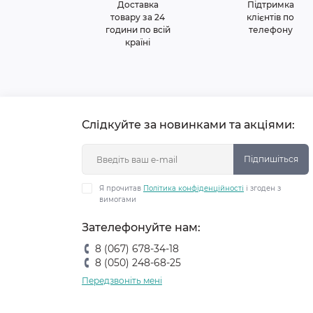
Доставка
Підтримка
товару за 24
клієнтів по
години по всій
телефону
країні
Слідкуйте за новинками та акціями:
Підпишіться
Я прочитав
Політика конфіденційності
і згоден з
вимогами
Зателефонуйте нам:
8 (067) 678-34-18
8 (050) 248-68-25
Передзвоніть мені