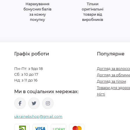
Нарахування
Тільки
бонусних балів
оригінальні
за кожну
товари від
покупку
виробників
Графік роботи
Популярне
Пн-Пт: з 9до 18
Догляд за волосс
Сб: з 10 до 17
Догляд за обличч
Нд: з 11 до 16
Догляд за тілом
Товари для здоров
Ми в соціальних мережах:
Нігті
ukrainebshop@gmail.com