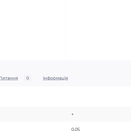
Питання
0
Iнформація
+
0,05