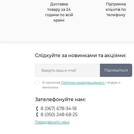
Доставка
Підтримка
товару за 24
клієнтів по
години по всій
телефону
країні
Слідкуйте за новинками та акціями:
Підпишіться
Я прочитав
Політика конфіденційності
і згоден з
вимогами
Зателефонуйте нам:
8 (067) 678-34-18
8 (050) 248-68-25
Передзвоніть мені