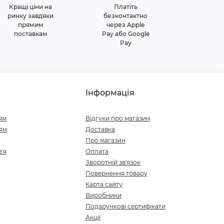
Кращі ціни на
Платіть
ринку завдяки
безконтактно
прямим
через Apple
поставкам
Pay або Google
Pay
Інформація
ям
Відгуки про магазин
ям
Доставка
Про магазин
ʼя
Оплата
Зворотній зв'язок
Повернення товару
Карта сайту
Виробники
Подарункові сертифікати
Акції