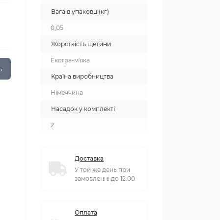
Вага в упаковці(кг)
0,05
Жорсткість щетини
Екстра-м'яка
ь
Країна виробництва
Німеччина
Насадок у комплекті
2
Доставка
У той же день при
замовленні до 12:00
Оплата