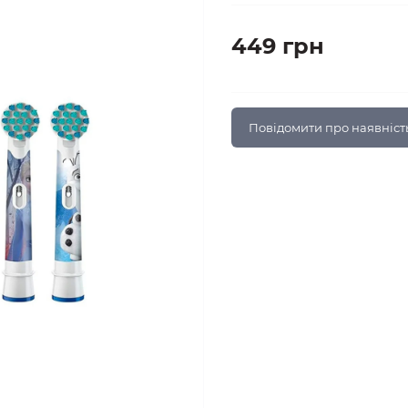
449 грн
Повідомити про наявніст