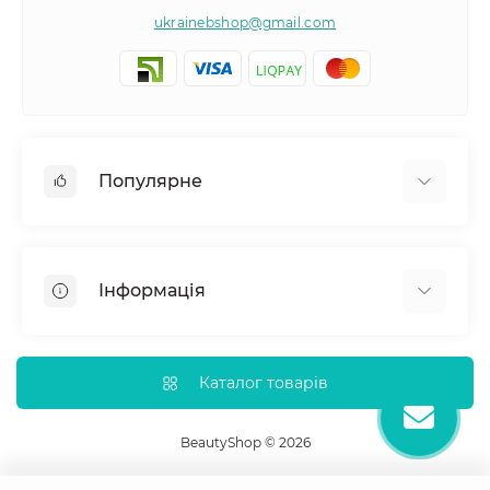
ukrainebshop@gmail.com
Популярне
Догляд за волоссям
Догляд за обличчям
Інформація
Догляд за тілом
Товари для здоровʼя
Відгуки про магазин
Нігті
Доставка
Каталог товарів
Про магазин
Оплата
BeautyShop © 2026
Зворотній зв'язок