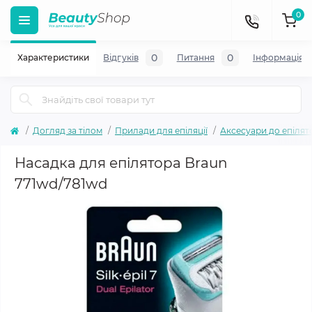
0
0
0
Характеристики
Відгуків
Питання
Iнформація
Догляд за тілом
Прилади для епіляції
Аксесуари до епілят
Насадка для епілятора Braun
771wd/781wd