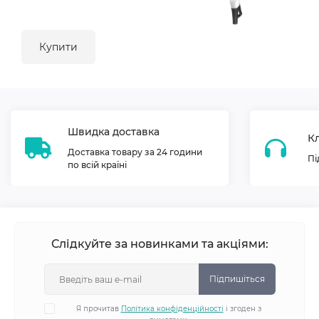
Купити
Швидка доставка
Кл
Доставка товару за 24 години
Пі
по всій країні
Слідкуйте за новинками та акціями:
Підпишіться
Я прочитав
Політика конфіденційності
і згоден з