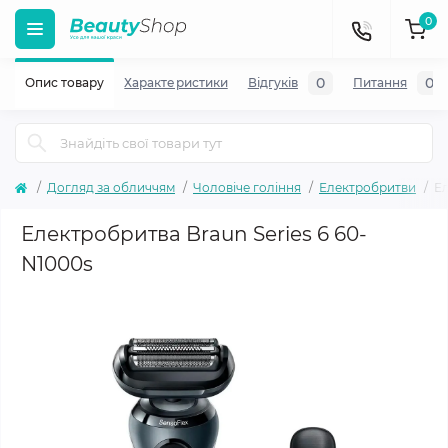
0
0
0
Опис товару
Характеристики
Відгуків
Питання
Догляд за обличчям
Чоловіче гоління
Електробритви
Ел
Електробритва Braun Series 6 60-
N1000s