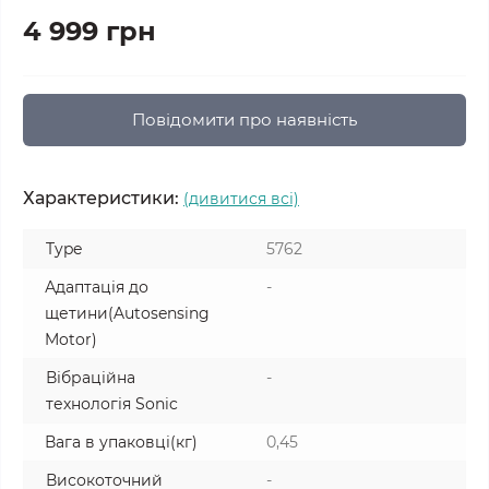
4 999 грн
Повідомити про наявність
Характеристики:
(дивитися всі)
Type
5762
Адаптація до
-
щетини(Autosensing
Motor)
Вібраційна
-
технологія Sonic
Вага в упаковці(кг)
0,45
Високоточний
-