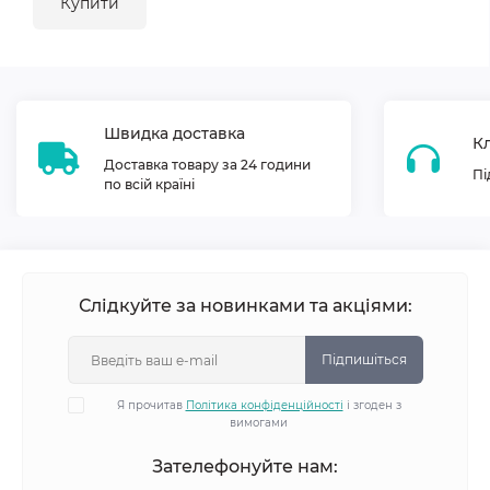
Купити
Швидка доставка
Кл
Доставка товару за 24 години
Пі
по всій країні
Слідкуйте за новинками та акціями:
Підпишіться
Я прочитав
Політика конфіденційності
і згоден з
вимогами
Зателефонуйте нам: