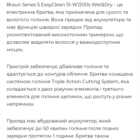
Braun Series 5 EasyClean 51-W1200s Wet&Dry - це
електрична бритва, яка призначена для сухого та
вологого гоління. Вона працює від акумулятора та
має функцію швидкої зарядки. Прилад
укомплектований високоточним тримером, що
дозволяє видаляти волосся у важкодоступних
місцях.
Пристрій забезпечує дбайливе гоління та
адаптується до контурів обличчя. Бритва оснащена
системою гоління Triple Action Cutting System, яка
складається з двох ріжучих елементів і третього
елемента для гоління щетинок, що ростуть у різних
напрямках.
Прилад має вбудований акумулятор, який
забезпечує до 50 хвилин гоління після повної
зарядки протягом 1 години. Бритва також