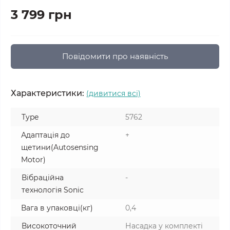
3 799 грн
Повідомити про наявність
Характеристики:
(дивитися всі)
Type
5762
Адаптація до
+
щетини(Autosensing
Motor)
Вібраційна
-
технологія Sonic
Вага в упаковці(кг)
0,4
Високоточний
Насадка у комплекті