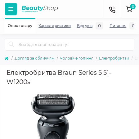
0
0
0
Опис товару
Характеристики
Відгуків
Питання
Догляд за обличчям
Чоловіче гоління
Електробритви
Ел
Електробритва Braun Series 5 51-
W1200s