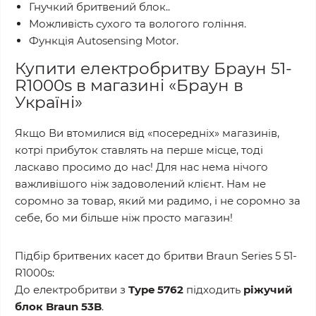
Гнучкий бритвений блок..
Можливість сухого та вологого гоління.
Функція Autosensing Motor.
Купити електробритву Браун 51-
R1000s в магазині «Браун в
Україні»
Якщо Ви втомилися від «посередніх» магазинів,
котрі прибуток ставлять на перше місце, тоді
ласкаво просимо до нас! Для нас нема нічого
важливішого ніж задоволений клієнт. Нам не
соромно за товар, який ми радимо, і не соромно за
себе, бо ми більше ніж просто магазин!
Підбір бритвених касет до бритви Braun Series 5 51-
R1000s:
До електробритви з
Type 5762
підходить
ріжучий
блок Braun 53B
.