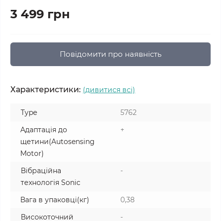
3 499 грн
Повідомити про наявність
Характеристики:
(дивитися всі)
Type
5762
Адаптація до
+
щетини(Autosensing
Motor)
Вібраційна
-
технологія Sonic
Вага в упаковці(кг)
0,38
Високоточний
-