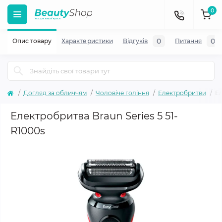
0
0
0
Опис товару
Характеристики
Відгуків
Питання
Догляд за обличчям
Чоловіче гоління
Електробритви
Ел
Електробритва Braun Series 5 51-
R1000s