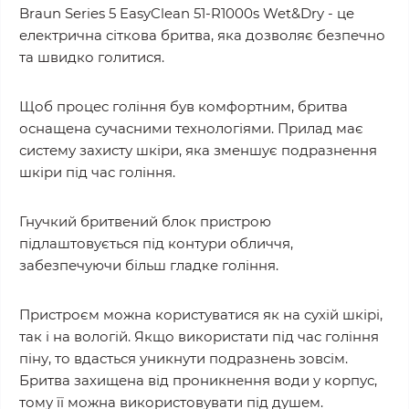
Braun Series 5 EasyClean 51-R1000s Wet&Dry - це
електрична сіткова бритва, яка дозволяє безпечно
та швидко голитися.
Щоб процес гоління був комфортним, бритва
оснащена сучасними технологіями. Прилад має
систему захисту шкіри, яка зменшує подразнення
шкіри під час гоління.
Гнучкий бритвений блок пристрою
підлаштовується під контури обличчя,
забезпечуючи більш гладке гоління.
Пристроєм можна користуватися як на сухій шкірі,
так і на вологій. Якщо використати під час гоління
піну, то вдасться уникнути подразнень зовсім.
Бритва захищена від проникнення води у корпус,
тому її можна використовувати під душем.