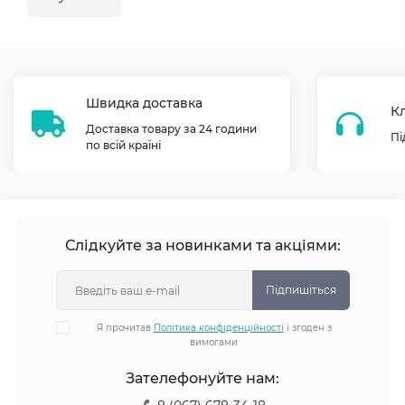
Швидка доставка
Кл
Доставка товару за 24 години
Пі
по всій країні
Слідкуйте за новинками та акціями:
Підпишіться
Я прочитав
Політика конфіденційності
і згоден з
вимогами
Зателефонуйте нам: