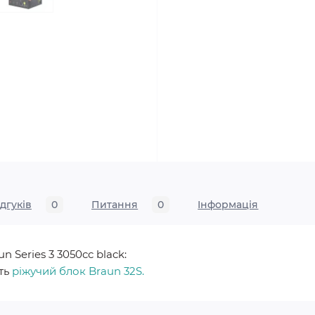
ідгуків
0
Питання
0
Iнформація
 Series 3 3050cc black:
ить
ріжучий блок Braun 32S.