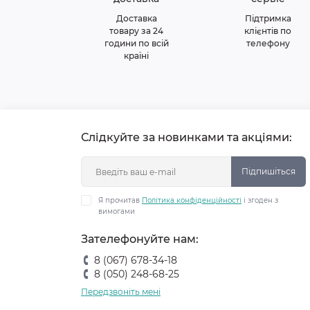
Доставка
Підтримка
товару за 24
клієнтів по
години по всій
телефону
країні
Слідкуйте за новинками та акціями:
Підпишіться
Я прочитав
Політика конфіденційності
і згоден з
вимогами
Зателефонуйте нам:
8 (067) 678-34-18
8 (050) 248-68-25
Передзвоніть мені