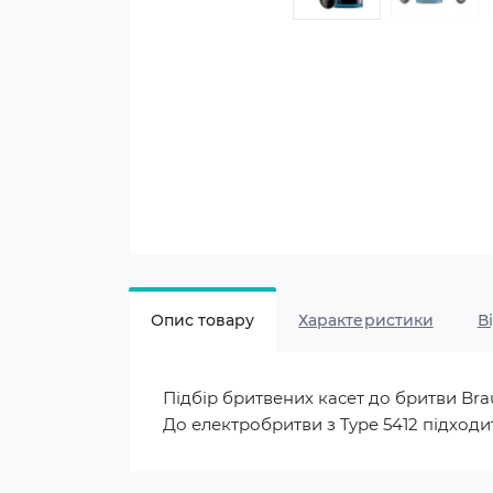
Опис товару
Характеристики
В
Підбір бритвених касет до бритви Braun
До електробритви з Type 5412 підход