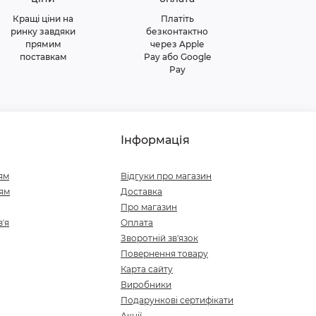
Кращі ціни на
Платіть
ринку завдяки
безконтактно
прямим
через Apple
поставкам
Pay або Google
Pay
Інформація
ям
Відгуки про магазин
ям
Доставка
Про магазин
ʼя
Оплата
Зворотній зв'язок
Повернення товару
Карта сайту
Виробники
Подарункові сертифікати
Акції