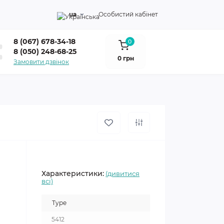
ua
Особистий кабінет
8 (067) 678-34-18
0
8 (050) 248-68-25
0 грн
Замовити дзвінок
Характеристики:
(дивитися
всі)
Type
5412