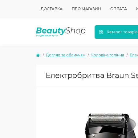
ДОСТАВКА
ПРО МАГАЗИН
ОПЛАТА
Каталог товарів
Догляд за обличчям
Чоловіче гоління
Еле
Електробритва Braun Ser