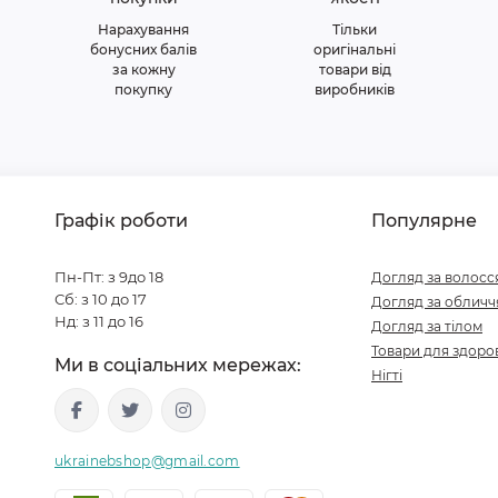
Нарахування
Тільки
бонусних балів
оригінальні
за кожну
товари від
покупку
виробників
Графік роботи
Популярне
Пн-Пт: з 9до 18
Догляд за волосс
Сб: з 10 до 17
Догляд за обличч
Нд: з 11 до 16
Догляд за тілом
Товари для здоров
Ми в соціальних мережах:
Нігті
ukrainebshop@gmail.com